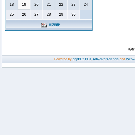
18
19
20
21
22
23
24
25
26
27
28
29
30
日程表
所有
Powered by
phpBB2
Plus
,
Artikelverzeichnis
and
Webka