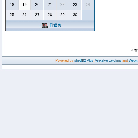
18
19
20
21
22
23
24
25
26
27
28
29
30
日程表
所有
Powered by
phpBB2
Plus
,
Artikelverzeichnis
and
Webka