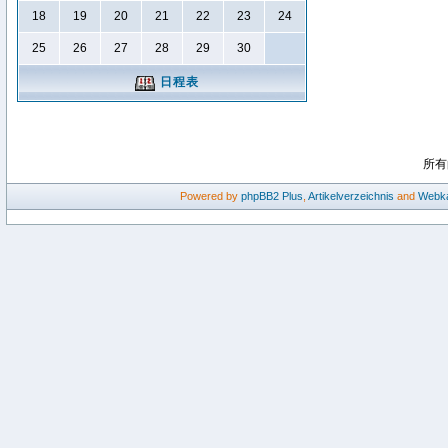
18
19
20
21
22
23
24
25
26
27
28
29
30
日程表
所有
Powered by
phpBB2
Plus
,
Artikelverzeichnis
and
Webka