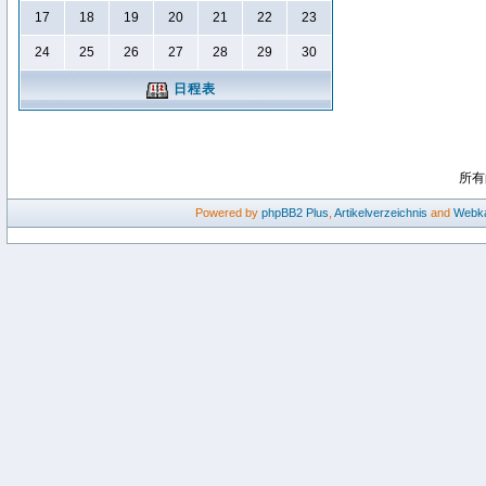
17
18
19
20
21
22
23
24
25
26
27
28
29
30
日程表
所有
Powered by
phpBB2
Plus
,
Artikelverzeichnis
and
Webka