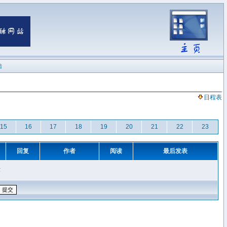
陆
日程表
15
16
17
18
19
20
21
22
23
回复
作者
阅读
最后发表
章