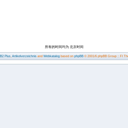
所有的时间均为 北京时间
BB2
Plus
,
Artikelverzeichnis
and
Webkatalog
based on
phpBB
© 2001/6 phpBB Group :: FI Th