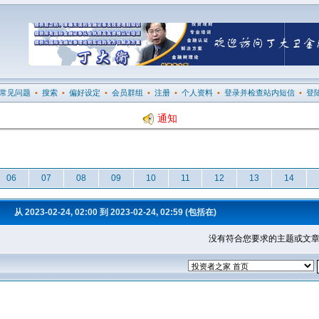
常见问题
•
搜索
•
偏好设定
•
会员群组
•
注册
•
个人资料
•
登录并检查站内短信
•
登
通知
06
07
08
09
10
11
12
13
14
从 2023-02-24, 02:00 到 2023-02-24, 02:59 (包括在)
没有符合您要求的主题或文