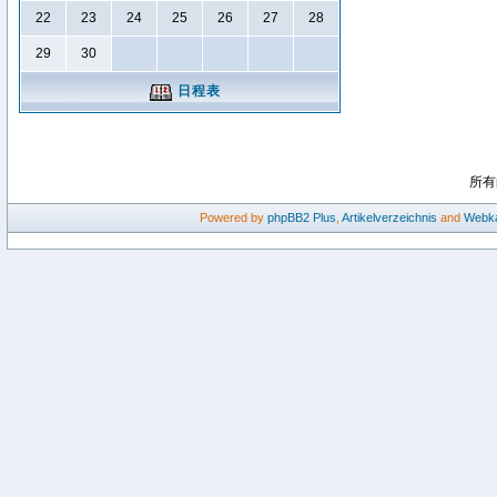
22
23
24
25
26
27
28
29
30
日程表
所有
Powered by
phpBB2
Plus
,
Artikelverzeichnis
and
Webka