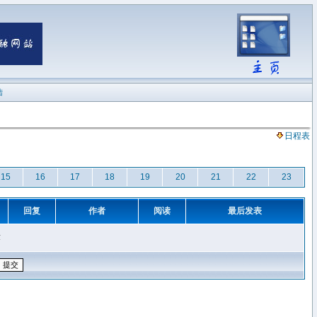
陆
日程表
15
16
17
18
19
20
21
22
23
回复
作者
阅读
最后发表
章