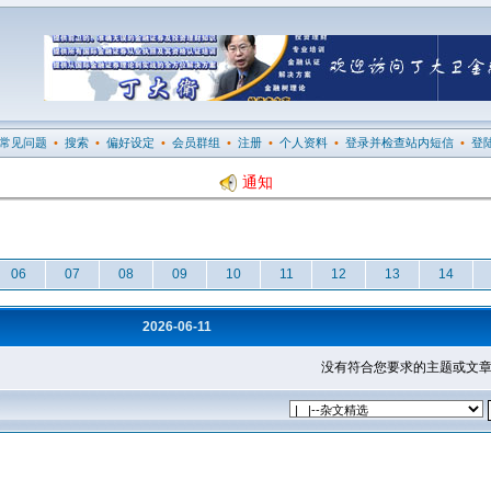
常见问题
•
搜索
•
偏好设定
•
会员群组
•
注册
•
个人资料
•
登录并检查站内短信
•
登
通知
06
07
08
09
10
11
12
13
14
2026-06-11
没有符合您要求的主题或文