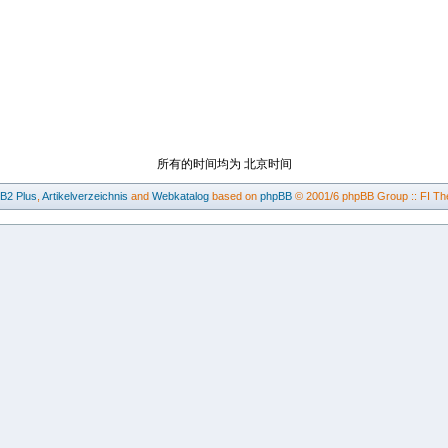
所有的时间均为 北京时间
BB2
Plus
,
Artikelverzeichnis
and
Webkatalog
based on
phpBB
© 2001/6 phpBB Group :: FI Th