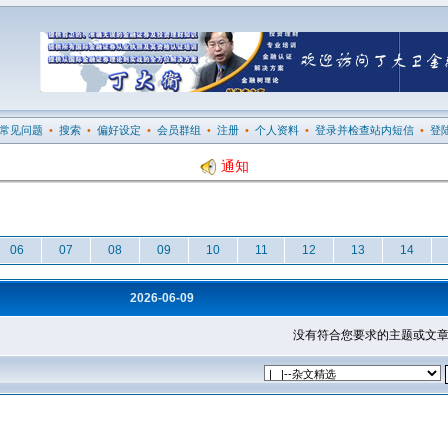
常见问题
•
搜索
•
偏好设定
•
会员群组
•
注册
•
个人资料
•
登录并检查站内短信
•
登
通知
06
07
08
09
10
11
12
13
14
2026-06-09
没有符合您要求的主题或文