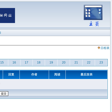
陆
日程表
15
16
17
18
19
20
21
22
23
回复
作者
阅读
最后发表
章