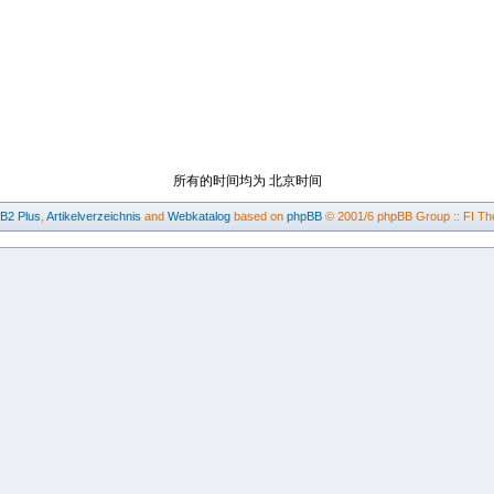
所有的时间均为 北京时间
BB2
Plus
,
Artikelverzeichnis
and
Webkatalog
based on
phpBB
© 2001/6 phpBB Group :: FI Th