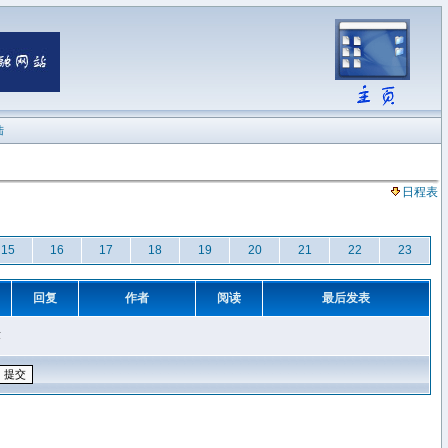
陆
日程表
15
16
17
18
19
20
21
22
23
回复
作者
阅读
最后发表
章