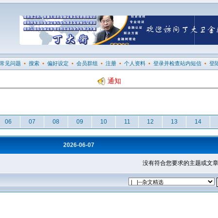
常见问题
•
搜索
•
偏好设定
•
会员群组
•
注册
•
个人资料
•
登录并检查站内短信
•
登
通知
06
07
08
09
10
11
12
13
14
2026-06-07
没有符合您要求的主题或文