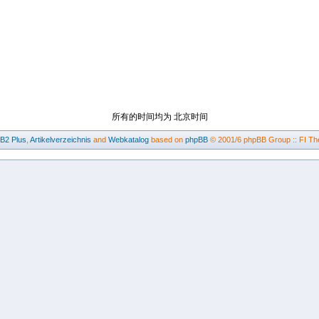
所有的时间均为 北京时间
BB2
Plus
,
Artikelverzeichnis
and
Webkatalog
based on
phpBB
© 2001/6 phpBB Group :: FI Th