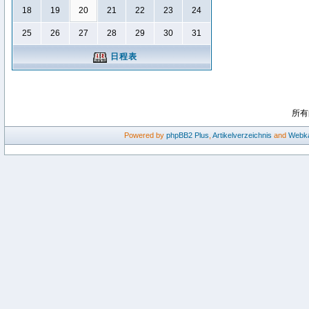
18
19
20
21
22
23
24
25
26
27
28
29
30
31
日程表
所有
Powered by
phpBB2
Plus
,
Artikelverzeichnis
and
Webka