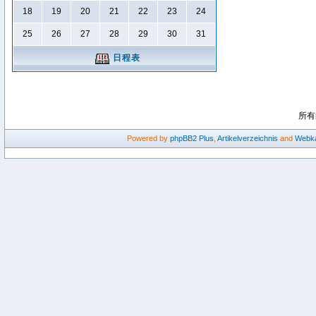
18
19
20
21
22
23
24
25
26
27
28
29
30
31
日程表
所有
Powered by
phpBB2
Plus
,
Artikelverzeichnis
and
Webka