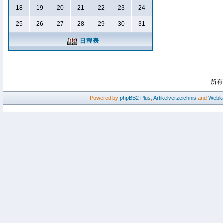
18
19
20
21
22
23
24
25
26
27
28
29
30
31
日程表
所有
Powered by
phpBB2
Plus
,
Artikelverzeichnis
and
Webka