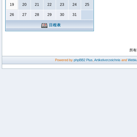
19
20
21
22
23
24
25
26
27
28
29
30
31
日程表
所有
Powered by
phpBB2
Plus
,
Artikelverzeichnis
and
Webka