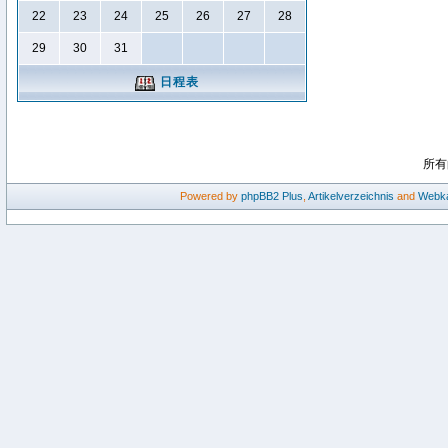
22
23
24
25
26
27
28
29
30
31
日程表
所有
Powered by
phpBB2
Plus
,
Artikelverzeichnis
and
Webka