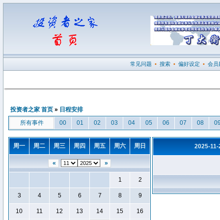
常见问题
•
搜索
•
偏好设定
•
会员
投资者之家 首页
»
日程安排
所有事件
00
01
02
03
04
05
06
07
08
0
周一
周二
周三
周四
周五
周六
周日
2025-11
«
»
1
2
3
4
5
6
7
8
9
10
11
12
13
14
15
16