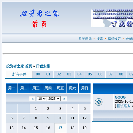
常见问题
•
搜索
•
偏好设定
•
会员
投资者之家 首页
»
日程安排
所有事件
00
01
02
03
04
05
06
07
08
0
周一
周二
周三
周四
周五
周六
周日
GGGG
«
»
2025-10-1
[
投资理财
1
2
3
4
5
6
7
8
9
10
11
12
13
14
15
16
17
18
19