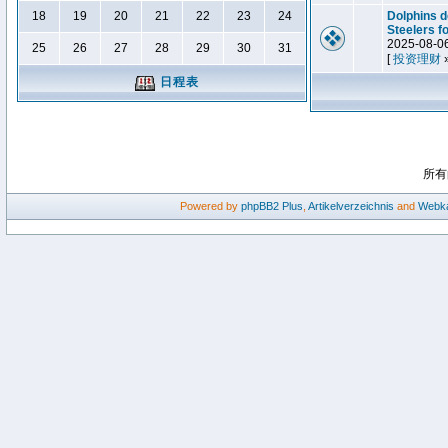
18
19
20
21
22
23
24
Dolphins d
Steelers f
2025-08-0
25
26
27
28
29
30
31
[
投资理财
日程表
所有
Powered by
phpBB2
Plus
,
Artikelverzeichnis
and
Webka