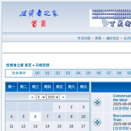
常见问题
•
搜索
•
偏好设定
•
会员
投资者之家 首页
»
日程安排
所有事件
00
01
02
03
04
05
06
07
08
0
周一
周二
周三
周四
周五
周六
周日
Conversat
«
»
the ideal
2025-08-0
1
2
3
[
投资理财
Buccaneers
4
5
6
7
8
9
10
Train
2025-08-0
11
12
13
14
15
16
17
[
投资理财