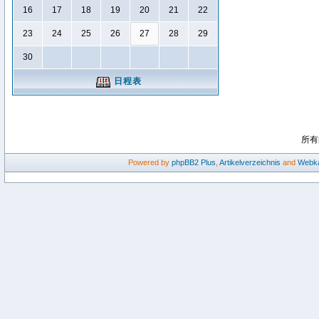
16
17
18
19
20
21
22
23
24
25
26
27
28
29
30
日程表
所有
Powered by
phpBB2
Plus
,
Artikelverzeichnis
and
Webka