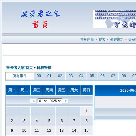
常见问题
•
搜索
•
偏好设定
•
会员
投资者之家 首页
»
日程安排
所有事件
00
01
02
03
04
05
06
07
08
0
周一
周二
周三
周四
周五
周六
周日
2025-06
«
»
1
2
3
4
5
6
7
8
9
10
11
12
13
14
15