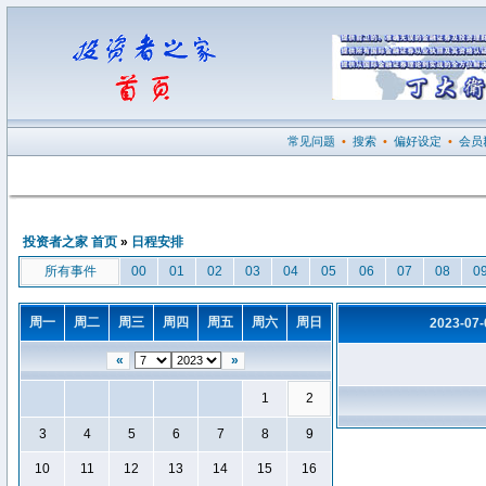
常见问题
•
搜索
•
偏好设定
•
会员
投资者之家 首页
»
日程安排
所有事件
00
01
02
03
04
05
06
07
08
0
周一
周二
周三
周四
周五
周六
周日
2023-07
«
»
1
2
3
4
5
6
7
8
9
10
11
12
13
14
15
16