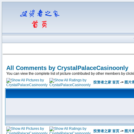
All Comments by CrystalPalaceCasinoonly
You can view the complete list of picture contributed by other members by clicking
投资者之家 首页
->
图片
投资者之家 首页
->
图片