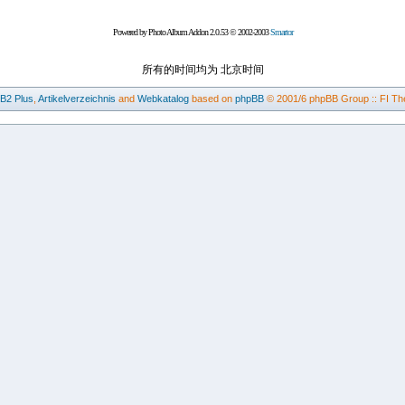
Powered by Photo Album Addon 2.0.53 © 2002-2003
Smartor
所有的时间均为 北京时间
BB2
Plus
,
Artikelverzeichnis
and
Webkatalog
based on
phpBB
© 2001/6 phpBB Group :: FI Th