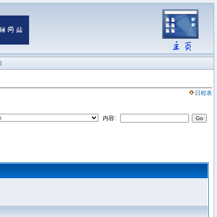
陆
日程表
内容: