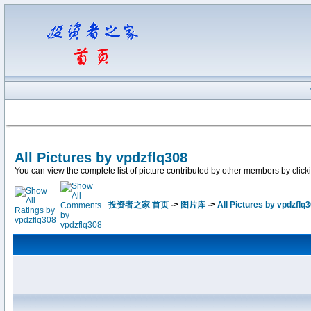
All Pictures by vpdzflq308
You can view the complete list of picture contributed by other members by clicking
投资者之家 首页
->
图片库
->
All Pictures by vpdzflq