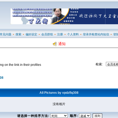
常见问题
•
搜索
•
偏好设定
•
会员群组
•
注册
•
个人资料
•
登录并检查站内短信
•
登
通知
检索:
 on the link in their profiles
308
All Pictures by vpdzflq308
没有相片
请选择一种排序方法:
顺序: